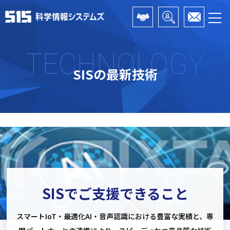
TECHNOLOGY
SISの最新技術
SISでご支援できること
スマートIoT・最適化AI・音声認識における豊富な実績と、専